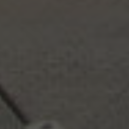
Kde nás najdete?
Penzion Kocanda
Písařov 75
789 91 Štíty
Otevírací doba
Pondělí - Pátek 7:00 - 21:00
Sobota - Neděle 8:00 - 21:00
Tipy na výlety
Acrobat park
Rozhledna na Křížové hoře
Ski Park Červená Voda