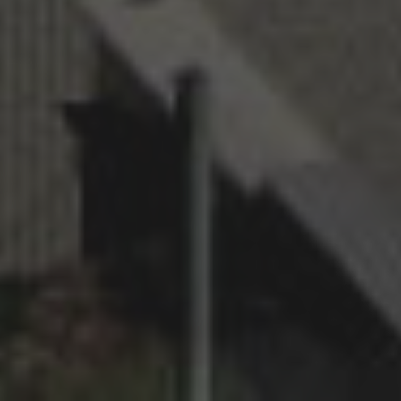
Partyzánské bunkry
Severomoravská chata
Rudolfův radioaktivní pramen
Svatá Trojice (lesní kaple)
Cyklistické trasy v okolí
© Copyright 2020
ASI informační technologie
s.r.o
- Všechna práva vyhrazena